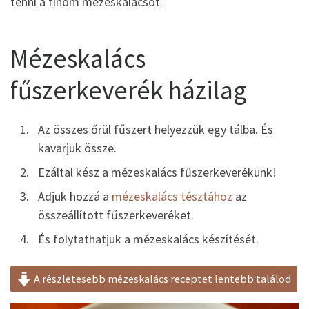
tenni a finom mézeskalácsot.
Mézeskalács
fűszerkeverék házilag
Az összes őrül fűszert helyezzük egy tálba. És
kavarjuk össze.
Ezáltal kész a mézeskalács fűszerkeverékünk!
Adjuk hozzá a
mézeskalács tésztához
az
összeállított fűszerkeveréket.
És folytathatjuk a mézeskalács készítését.
A részletesebb mézeskalács receptet lentebb találod