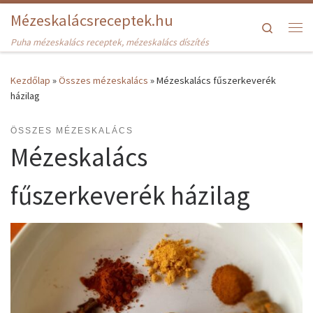
Mézeskalácsreceptek.hu
Skip to content
Search
Me
Puha mézeskalács receptek, mézeskalács díszítés
Kezdőlap
»
Összes mézeskalács
»
Mézeskalács fűszerkeverék
házilag
ÖSSZES MÉZESKALÁCS
Mézeskalács
fűszerkeverék házilag