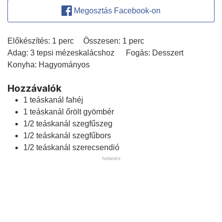
Megosztás Facebook-on
perc
perc
Előkészítés:
1
perc
Összesen:
1
perc
Adag:
3
tepsi mézeskalácshoz
Fogás:
Desszert
Konyha:
Hagyományos
Hozzávalók
1
teáskanál
fahéj
1
teáskanál
őrölt gyömbér
1/2
teáskanál
szegfűszeg
1/2
teáskanál
szegfűbors
1/2
teáskanál
szerecsendió
hirdetés