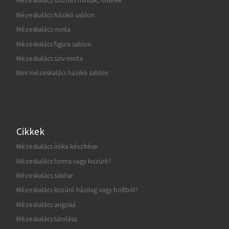
Mézeskalács díszítés minták, ötletek
Mézeskalács házikó sablon
Mézeskalács minta
Mézeskalács figura sablon
Mézeskalács szív minta
Mini mézeskalács házikó sablon
Cikkek
Mézeskalács íróka készítése
Mézeskalács forma vagy kiszúró?
Mézeskalács sütése
Mézeskalács kiszúró házilag vagy boltból?
Mézeskalács angolul
Mézeskalács tárolása