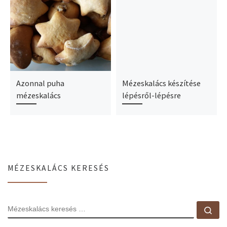
Azonnal puha
Mézeskalács készítése
mézeskalács
lépésről-lépésre
MÉZESKALÁCS KERESÉS
MÉZESKALÁCS KERESÉS
Méz