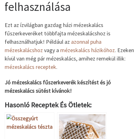
felhasználása
Ezt az ízvilágban gazdag házi mézeskalács
fűszerkeveréket többfajta mézeskalácshoz is
felhasználhatjuk! Például az
azonnal puha
mézeskalácshoz
vagy a
mézeskalács házikóhoz
. Ezeken
kívül van még pár mézeskalács, amihez remekül illik:
mézeskalács receptek
.
Jó mézeskalács fűszerkeverék készítést és jó
mézeskalács sütést kívánok!
Hasonló Receptek És Ötletek: