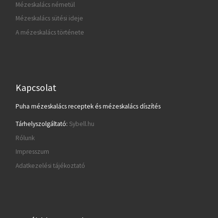
Mézeskalács németül
Mézeskalács sütési ideje
A mézeskalács története
Kapcsolat
Puha mézeskalács receptek és mézeskalács díszítés
Tárhelyszolgáltató:
Sybell.hu
Rólunk
Impresszum
Adatkezelési tájékoztató