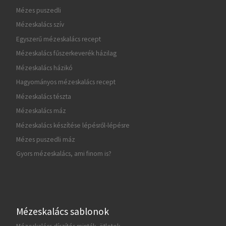
Mézes puszedli
Mézeskalács szív
Egyszerű mézeskalács recept
Mézeskalács fűszerkeverék házilag
Mézeskalács házikó
Hagyományos mézeskalács recept
Mézeskalács tészta
Mézeskalács máz
Mézeskalács készítése lépésről-lépésre
Mézes puszedli máz
Gyors mézeskalács, ami finom is?
Mézeskalács sablonok